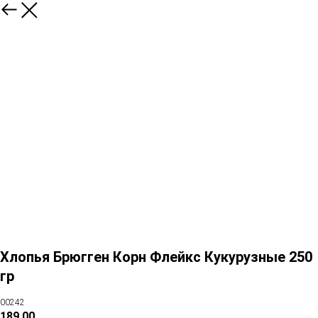
Хлопья Брюгген Корн Флейкс Кукурузные 250
гр
00242
189,00