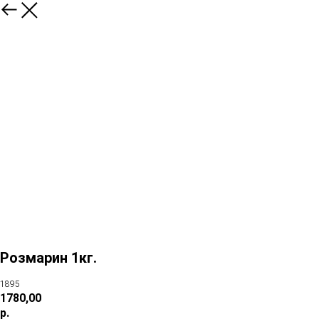
Розмарин 1кг.
1895
1780,00
р.