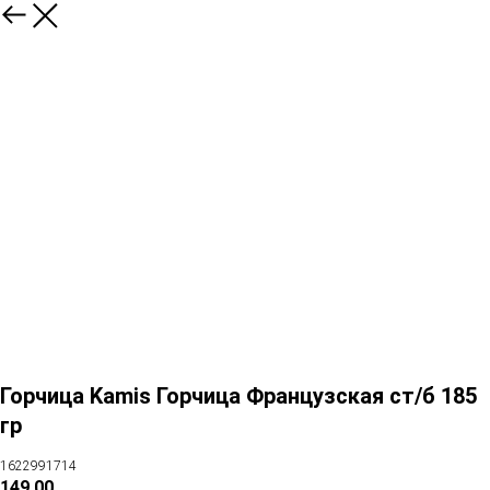
Горчица Kamis Горчица Французская ст/б 185
гр
1622991714
149,00