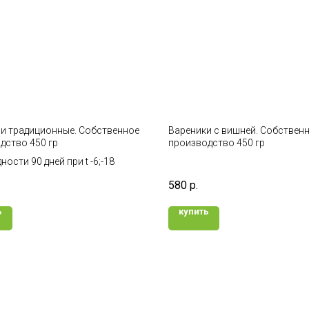
и традиционные. Собственное
Вареники с вишней. Собствен
дство 450 гр
производство 450 гр
ности 90 дней при t -6;-18
580
р.
ь
купить