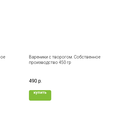
ное
Вареники с творогом. Собственное
производство 450 гр
490
р.
купить