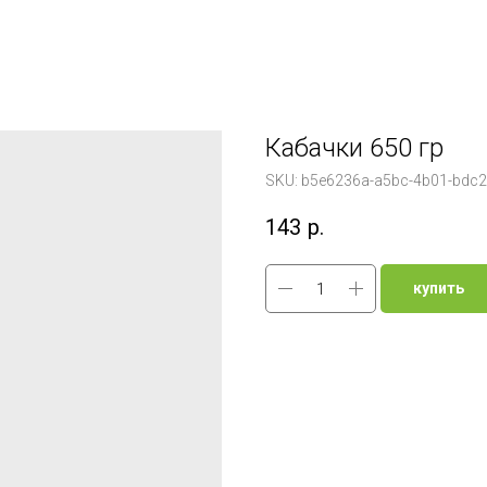
Кабачки 650 гр
SKU:
b5e6236a-a5bc-4b01-bdc
143
р.
купить