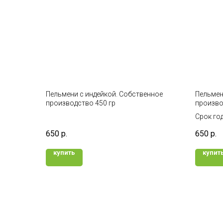
Пельмени с индейкой. Собственное
Пельмен
производство 450 гр
произво
Срок год
650
р.
650
р.
купить
купит