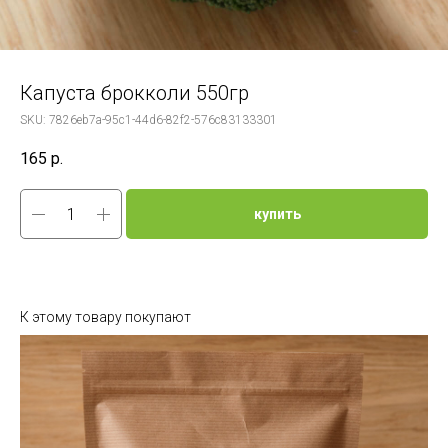
Капуста брокколи 550гр
SKU:
7826eb7a-95c1-44d6-82f2-576c83133301
165
р.
купить
К этому товару покупают