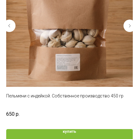
тво
Пельмени с индейкой. Собственное производство 450 гр
Ва
650
р.
58
купить