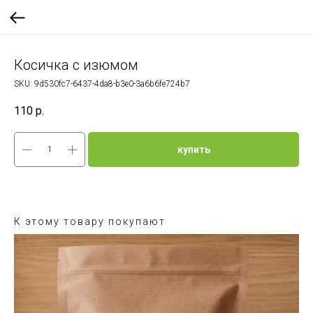
Косичка с изюмом
SKU:
9d530fc7-6437-4da8-b3e0-3a6b6fe724b7
110
р.
купить
К этому товару покупают