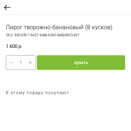
Пирог творожно-банановый (8 кусков)
SKU:
9d530fc7-6437-4da8-b3e0-3a6b6fe724b7
1 600
р.
купить
К этому товару покупают